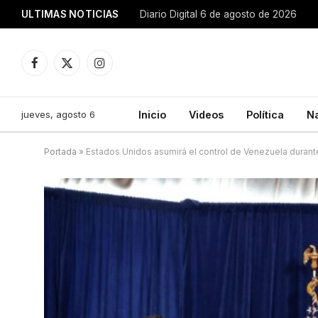
ULTIMAS NOTICIAS
Diario Digital 6 de agosto de 2026
Facebook
X
Instagram
(Twitter)
jueves, agosto 6
Inicio
Videos
Política
N
Portada
»
Estados Unidos asumirá el control de Venezuela durante