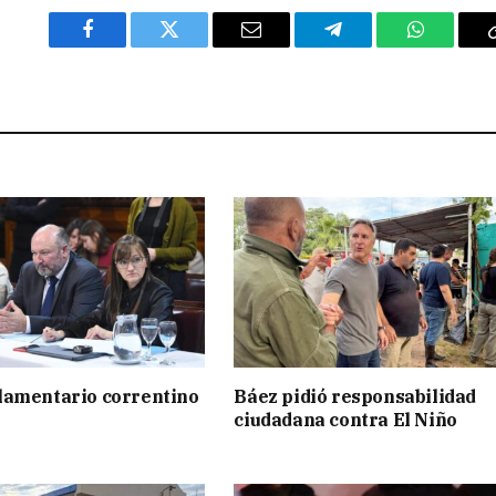
Facebook
Twitter
Email
Telegram
WhatsAp
lamentario correntino
Báez pidió responsabilidad
ciudadana contra El Niño