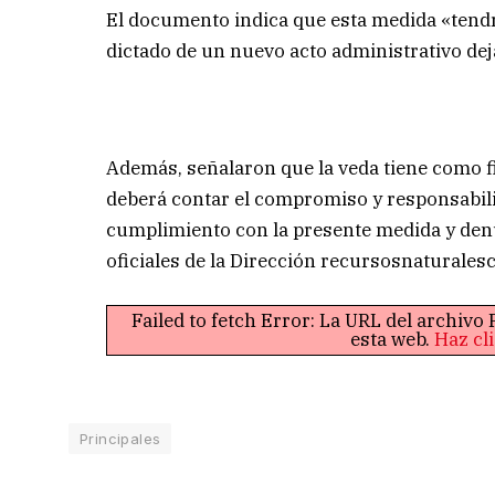
El documento indica que esta medida «tendrá
dictado de un nuevo acto administrativo dej
Además, señalaron que la veda tiene como f
deberá contar el compromiso y responsabilid
cumplimiento con la presente medida y denu
oficiales de la Dirección
recursosnaturales
Failed to fetch Error: La URL del archiv
esta web.
Haz cl
Principales