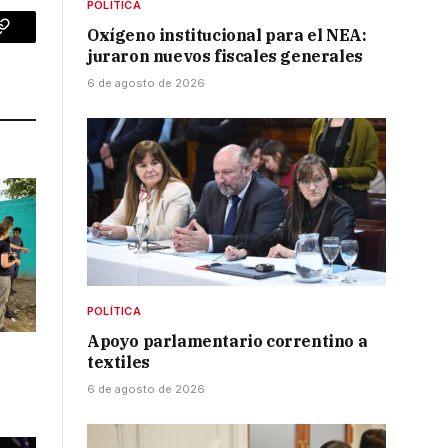
POLÍTICA
Oxígeno institucional para el NEA:
p
Copy
juraron nuevos fiscales generales
Link
6 de agosto de 2026
POLÍTICA
Apoyo parlamentario correntino a
textiles
6 de agosto de 2026