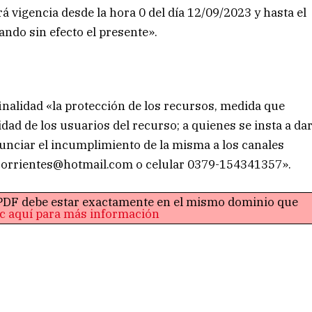
 vigencia desde la hora 0 del día 12/09/2023 y hasta el
ando sin efecto el presente».
inalidad «la protección de los recursos, medida que
ad de los usuarios del recurso; a quienes se insta a da
nciar el incumplimiento de la misma a los canales
corrientes@hotmail.com
o celular 0379-154341357».
o PDF debe estar exactamente en el mismo dominio que
ic aquí para más información