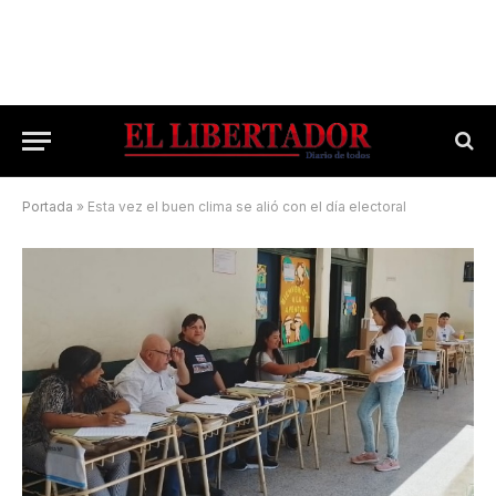
Portada
»
Esta vez el buen clima se alió con el día electoral