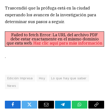
Trascendió que la prófuga está en la ciudad
esperando los avances de la investigación para
determinar sus pasos a seguir.
Failed to fetch Error: La URL del archivo PDF
debe estar exactamente en el mismo dominio
que esta web.
Haz clic aquí para más información
.
Edición Impresa
Hoy
Lo que hay que saber
News
Facebook
Twitter
Email
Telegram
WhatsApp
Copy