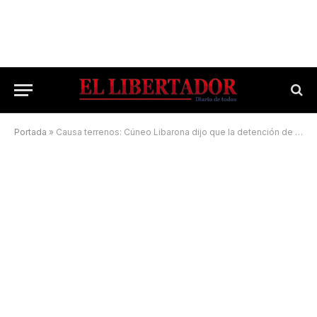
Portada
»
Causa terrenos: Cúneo Libarona dijo que la detención de Demetrio es «arbitraria»