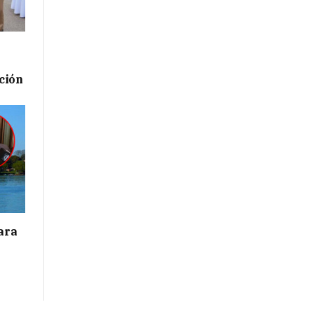
ación
para