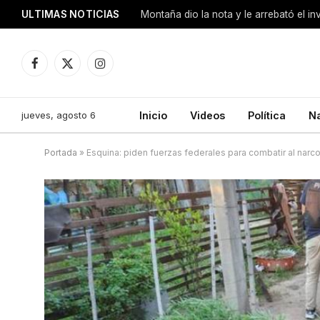
ULTIMAS NOTICIAS
Montaña dio la nota y le arrebató el i
Facebook
X
Instagram
(Twitter)
jueves, agosto 6
Inicio
Videos
Política
N
Portada
»
Esquina: piden fuerzas federales para combatir al na