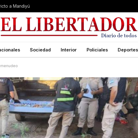
nvicto a Mandiyú
acionales
Sociedad
Interior
Policiales
Deportes
rcomenudeo