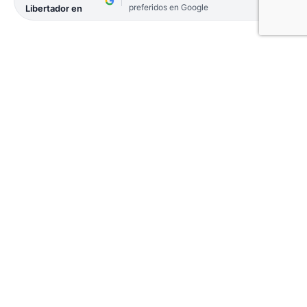
preferidos en Google
Libertador en
Una joven correntina de 18 años, identificada
como Yanina Melnechenko, falleció este martes
tras ingresar sin vida al Hospital Nivel I de la
localidad misionera de Apóstoles con severas
lesiones e infección en la piel, presuntamente
provocadas por la picadura o mordedura de un
animal ponzoñoso.
El personal médico del hospital informó que la