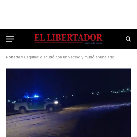
Portada
»
Esquina: discutió con un vecino y murió apuñalado