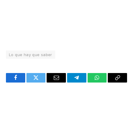
Lo que hay que saber
Facebook
Twitter
Email
Telegram
WhatsApp
Copy
Link