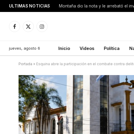
ULTIMAS NOTICIAS
Montaña dio la nota y le arrebató el i
Facebook
X
Instagram
(Twitter)
jueves, agosto 6
Inicio
Videos
Política
N
Portada
»
Esquina abre la participación en el combate contra del