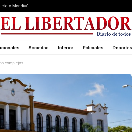
nvicto a Mandiyú
acionales
Sociedad
Interior
Policiales
Deportes
itos complejos