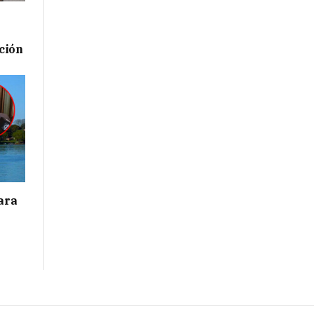
ación
para