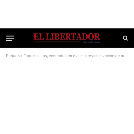
Portada
»
Especialistas, centrados en evitar la revictimización de menores en Virasoro