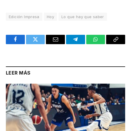
Edición Impresa
Hoy
Lo que hay que saber
Facebook
Twitter
Email
Telegram
WhatsApp
Copy
Link
LEER MÁS