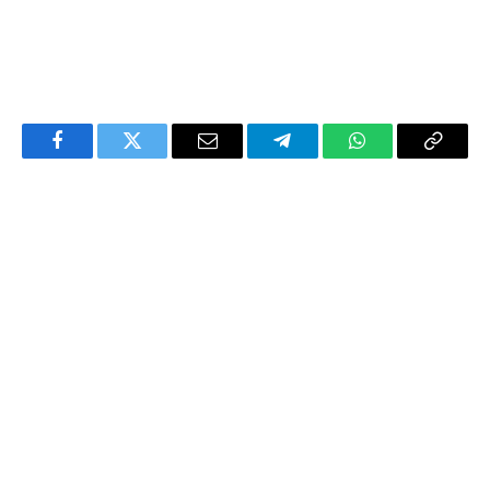
Facebook
Twitter
Email
Telegram
WhatsApp
Copy
Link