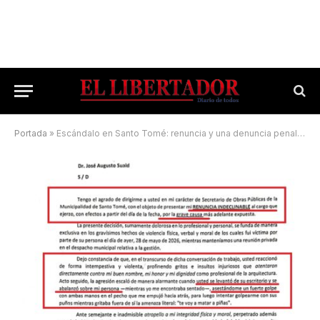
Portada
»
Escándalo en Santo Tomé: renuncia y una denuncia penal contra Suaid