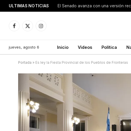
ULTIMAS NOTICIAS
Facebook
X
Instagram
(Twitter)
jueves, agosto 6
Inicio
Videos
Política
N
Portada
»
Es ley la Fiesta Provincial de los Pueblos de Fronteras