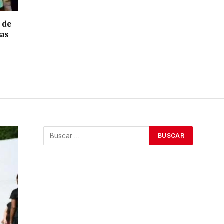
 de
ras