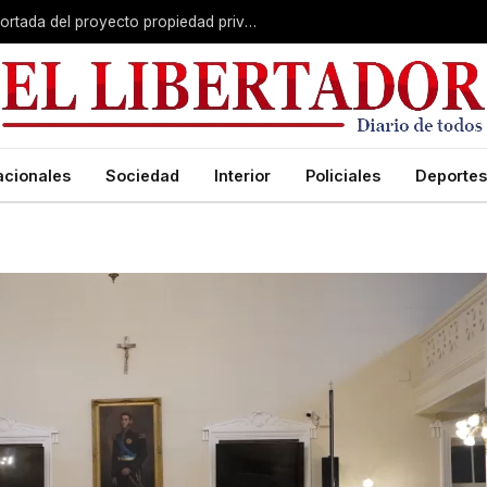
El Senado avanza con una versión recortada del proyecto propiedad privada: desalojo exprés, plazos y menos capítulos
acionales
Sociedad
Interior
Policiales
Deportes