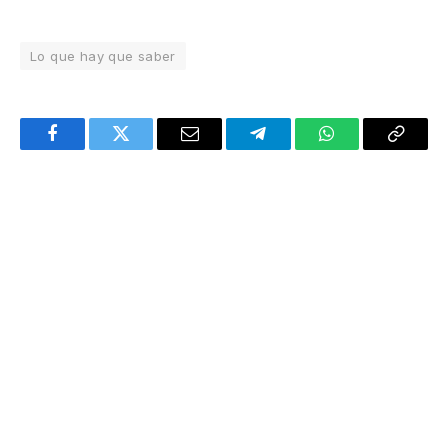
Lo que hay que saber
Facebook
Twitter
Email
Telegram
WhatsApp
Copy
Link