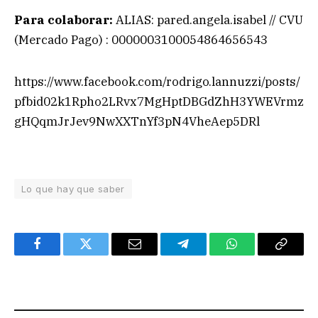
Para colaborar:
ALIAS: pared.angela.isabel // CVU
(Mercado Pago) : 0000003100054864656543
https://www.facebook.com/rodrigo.lannuzzi/posts/
pfbid02k1Rpho2LRvx7MgHptDBGdZhH3YWEVrmz
gHQqmJrJev9NwXXTnYf3pN4VheAep5DRl
Lo que hay que saber
Facebook
Twitter
Email
Telegram
WhatsApp
Copy
Link