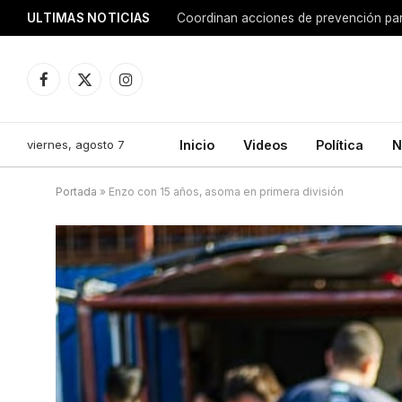
ULTIMAS NOTICIAS
Coordinan acciones de prevención para
Facebook
X
Instagram
(Twitter)
viernes, agosto 7
Inicio
Videos
Política
N
Portada
»
Enzo con 15 años, asoma en primera división