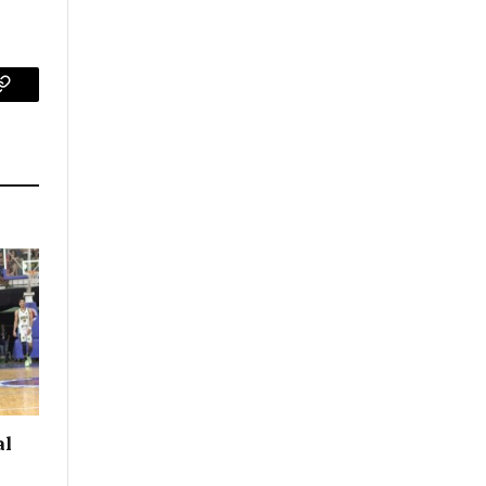
p
Copy
Link
al