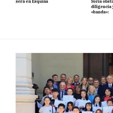
será en Esquina
Soria obst
diligencia 
«banda»: