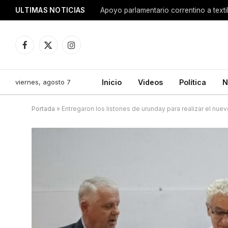
ULTIMAS NOTICIAS
Apoyo parlamentario correntino a texti
Facebook
X
Instagram
(Twitter)
viernes, agosto 7
Inicio
Videos
Política
N
Portada
»
Entregaron los listones de urunday para realizar el nue