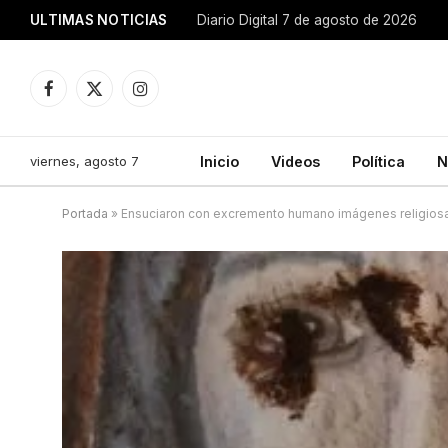
ULTIMAS NOTICIAS
Diario Digital 7 de agosto de 2026
Facebook
X
Instagram
(Twitter)
viernes, agosto 7
Inicio
Videos
Política
N
Portada
»
Ensuciaron con excremento humano imágenes religio