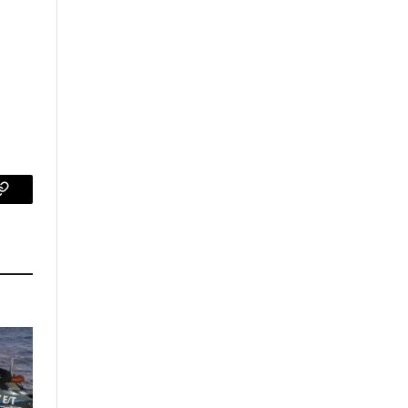
p
Copy
Link