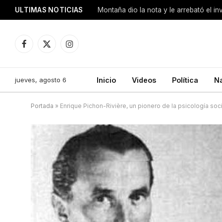
ULTIMAS NOTICIAS
Montaña dio la nota y le arrebató el i
Facebook
X
Instagram
(Twitter)
jueves, agosto 6
Inicio
Videos
Política
N
Portada
»
Enrique Pichon-Rivière, un pionero de la psicología soc