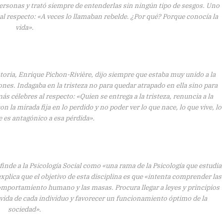
personas y trató siempre de entenderlas sin ningún tipo de sesgos. Uno
 al respecto: «A veces lo llamaban rebelde. ¿Por qué? Porque conocía la
vida».
istoria, Enrique Pichon-Rivière, dijo siempre que estaba muy unido a la
ones. Indagaba en la tristeza no para quedar atrapado en ella sino para
ás célebres al respecto: «Quien se entrega a la tristeza, renuncia a la
con la mirada fija en lo perdido y no poder ver lo que nace, lo que vive, lo
e es antagónico a esa pérdida».
nde a la Psicología Social como «una rama de la Psicología que estudia
lica que el objetivo de esta disciplina es que «intenta comprender las
omportamiento humano y las masas. Procura llegar a leyes y principios
de vida de cada individuo y favorecer un funcionamiento óptimo de la
sociedad».