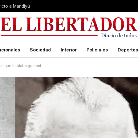
nvicto a Mandiyú
acionales
Sociedad
Interior
Policiales
Deportes
ial que hablaba guaraní