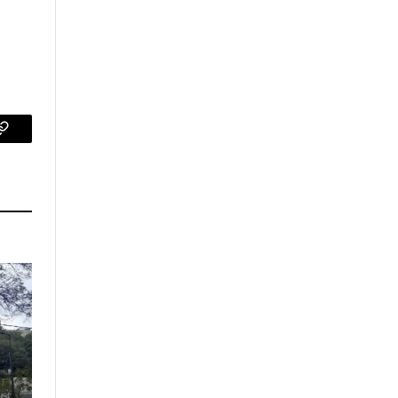
p
Copy
Link