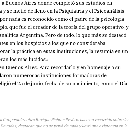
dó a Buenos Aires donde completó sus estudios en
 se metió de lleno en la Psiquiatría y el Psicoanálisis.
por nada es reconocido como el padre de la psicología
lo, que fue el creador de la teoría del grupo operativo, y
nalítica Argentina. Pero de todo, lo que más se destacó
ntes en los hospicios a los que no consideraba
ar la práctica en estas instituciones, la resumía en un
ran los más lúcidos».
 en Buenos Aires. Para recordarlo y en homenaje a su
undaron numerosas instituciones formadoras de
eligió el 25 de junio, fecha de su nacimiento, como el Día
l (im)posible sobre Enrique Pichon-Riviére, hace un recorrido sobre la
. De todas, destacan que no se privó de nada y llevó una existencia en la