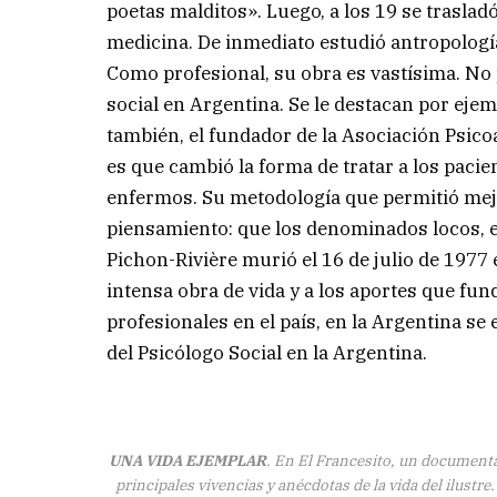
poetas malditos». Luego, a los 19 se trasla
medicina. De inmediato estudió antropología y
Como profesional, su obra es vastísima. No 
social en Argentina. Se le destacan por ejemp
también, el fundador de la Asociación Psicoa
es que cambió la forma de tratar a los pacie
enfermos. Su metodología que permitió mejor
piensamiento: que los denominados locos, e
Pichon-Rivière murió el 16 de julio de 1977
intensa obra de vida y a los aportes que f
profesionales en el país, en la Argentina se 
del Psicólogo Social en la Argentina.
UNA VIDA EJEMPLAR
. En El Francesito, un documenta
principales vivencias y anécdotas de la vida del ilustre