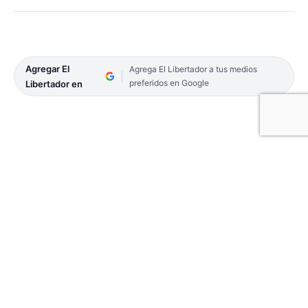
Agregar El
Agrega El Libertador a tus medios
preferidos en Google
Libertador en
Luego de una gran primera fase donde terminó
segundo en la Zona A, Regatas Corrientes ya
conoce sus rivales para la ronda campeonato de la
Liga Nacional Masculina de Voleibol.
Regatas Corrientes volvió a ser protagonista en la