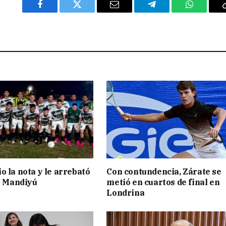
Facebook
Twitter
Email
Telegram
WhatsAp
o la nota y le arrebató
Con contundencia, Zárate se
 a Mandiyú
metió en cuartos de final en
Londrina