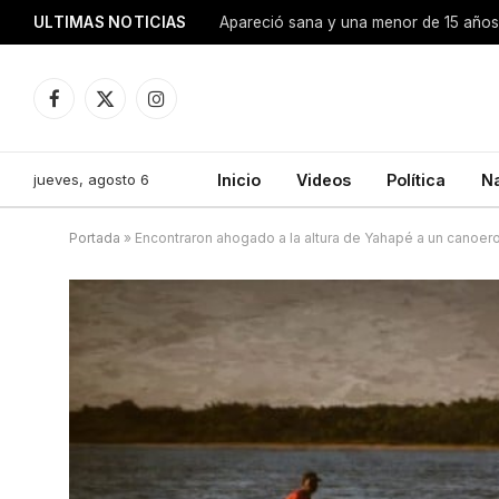
ULTIMAS NOTICIAS
Apareció sana y una menor de 15 años 
Facebook
X
Instagram
(Twitter)
jueves, agosto 6
Inicio
Videos
Política
N
Portada
»
Encontraron ahogado a la altura de Yahapé a un canoer