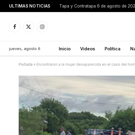
ULTIMAS NOTICIAS
Tapa y Contratapa 6 de agosto de 20
Facebook
X
Instagram
(Twitter)
jueves, agosto 6
Inicio
Videos
Política
N
Portada
»
Encontraron a la mujer desaparecida en el caso del ho