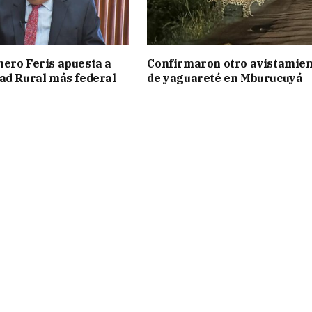
ero Feris apuesta a
Confirmaron otro avistamie
ad Rural más federal
de yaguareté en Mburucuyá