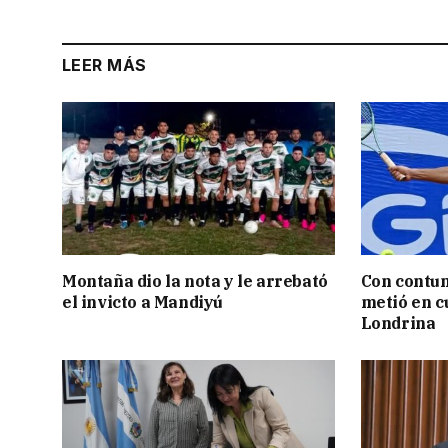
LEER MÁS
Montaña dio la nota y le arrebató
Con contun
el invicto a Mandiyú
metió en c
Londrina