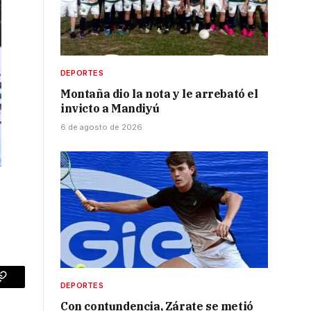
DEPORTES
Montaña dio la nota y le arrebató el
invicto a Mandiyú
6 de agosto de 2026
p
Copy
DEPORTES
Con contundencia, Zárate se metió
Link