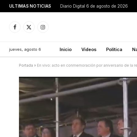
ULTIMAS NOTICIAS
Diario Digital 6 de agosto de 2026
Facebook
X
Instagram
(Twitter)
jueves, agosto 6
Inicio
Videos
Política
N
Portada
»
En vivo: acto en conmemoración por aniversario de la