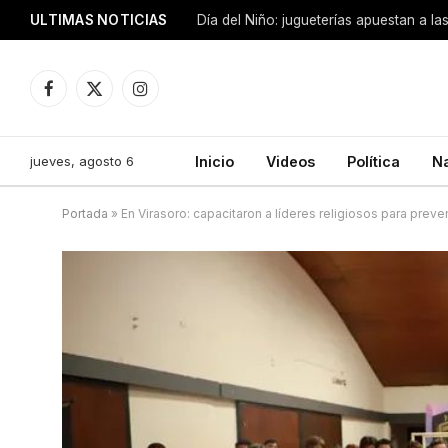
ULTIMAS NOTICIAS
Día del Niño: jugueterías apuestan a la
Facebook
X
Instagram
(Twitter)
jueves, agosto 6
Inicio
Videos
Política
N
Portada
»
En Virasoro: capacitaron a líderes religiosos para preve