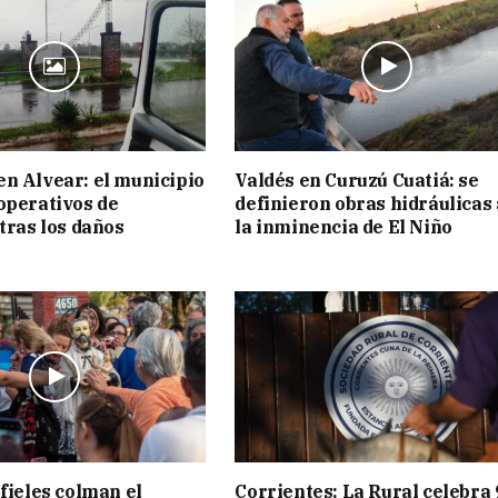
n Alvear: el municipio
Valdés en Curuzú Cuatiá: se
operativos de
definieron obras hidráulicas
 tras los daños
la inminencia de El Niño
 fieles colman el
Corrientes: La Rural celebra 