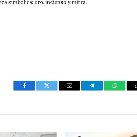
za simbólica: oro, incienso y mirra.
Facebook
Twitter
Email
Telegram
WhatsAp