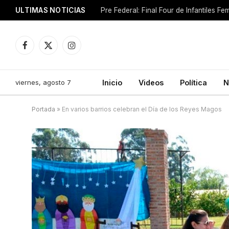
ULTIMAS NOTICIAS
Pre Federal: Final Four de Infantiles 
Facebook
X
Instagram
(Twitter)
viernes, agosto 7
Inicio
Videos
Política
N
Portada
»
En varios barrios celebran el Día de los Reyes Magos