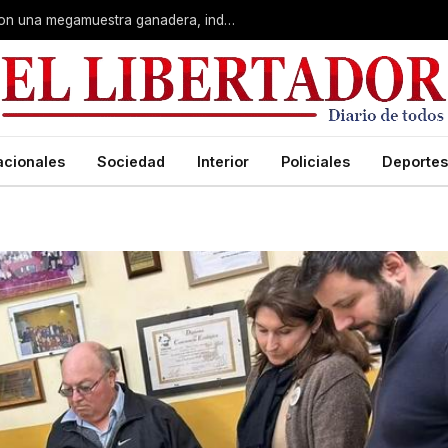
Corrientes: La Rural celebra 90 años con una megamuestra ganadera, industrial y artística
acionales
Sociedad
Interior
Policiales
Deportes