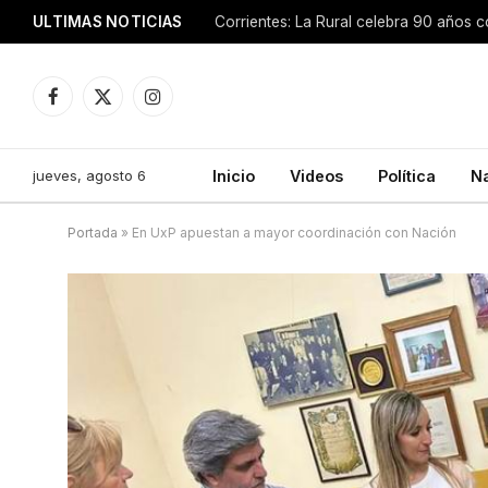
ULTIMAS NOTICIAS
Facebook
X
Instagram
(Twitter)
jueves, agosto 6
Inicio
Videos
Política
N
Portada
»
En UxP apuestan a mayor coordinación con Nación