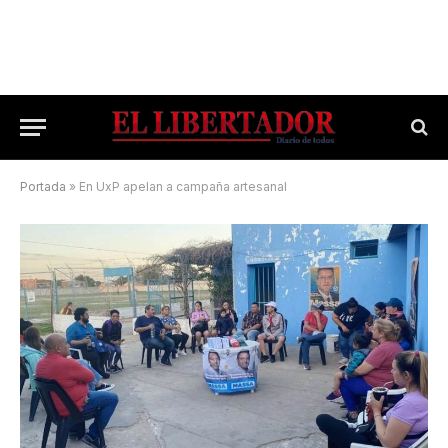
Portada
»
En UxP apelan a campaña artesanal