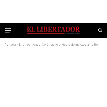
Portada
»
En un partidazo, Colón ganó el duelo de invictos ante Regatas