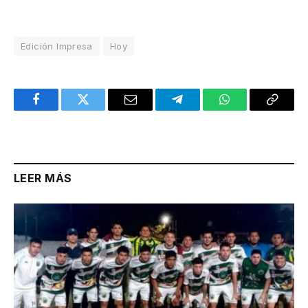
Edición Impresa
Hoy
Facebook
Twitter
Email
Telegram
WhatsApp
Copy
Link
LEER MÁS