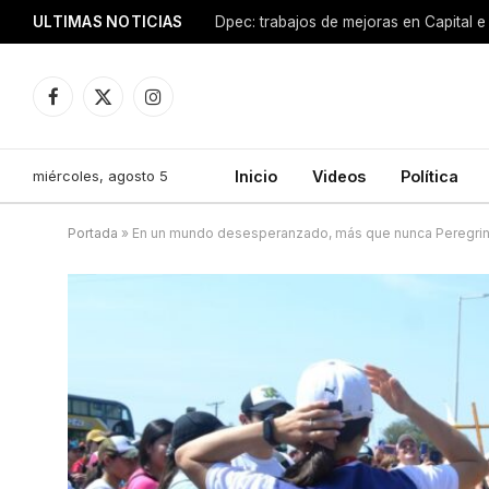
ULTIMAS NOTICIAS
Dpec: trabajos de mejoras en Capital e 
Facebook
X
Instagram
(Twitter)
miércoles, agosto 5
Inicio
Videos
Política
Portada
»
En un mundo desesperanzado, más que nunca Peregri