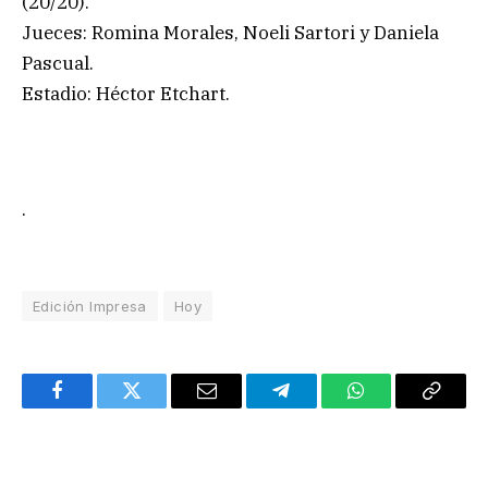
(20/20).
Jueces: Romina Morales, Noeli Sartori y Daniela
Pascual.
Estadio: Héctor Etchart.
.
Edición Impresa
Hoy
Facebook
Twitter
Email
Telegram
WhatsApp
Copy
Link