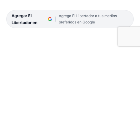
Agregar El
Agrega El Libertador a tus medios
preferidos en Google
Libertador en
Mantener las tradiciones es parte de la impronta
del sancosmeño, por eso el pasado 1 de
noviembre, como todos los años, el pueblo celebró
Ángeles Somos, en otra manifestación de
inocencia, ternura y alegría de tantos niños, tal
como se replicó en muchas localidades del
Interior y en el Capital provincial.