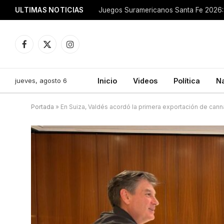
ULTIMAS NOTICIAS
Juegos Suramericanos Santa Fe 2026: 
Facebook
X
Instagram
(Twitter)
jueves, agosto 6
Inicio
Videos
Política
N
Portada
»
En Suiza, Valdés acordó la primera exportación de cann