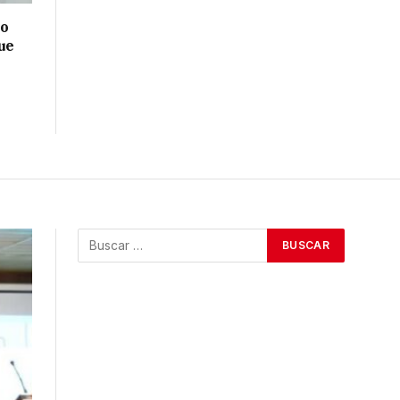
no
ue