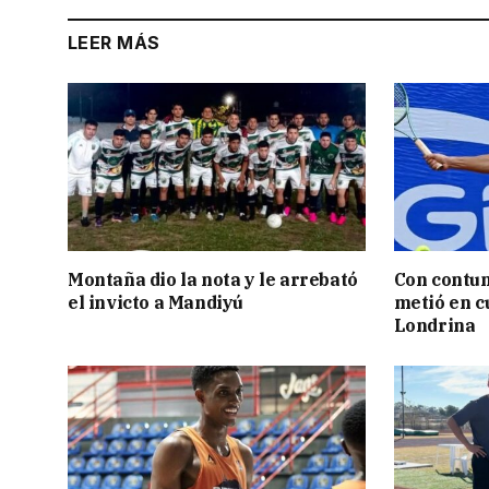
LEER MÁS
Montaña dio la nota y le arrebató
Con contun
el invicto a Mandiyú
metió en c
Londrina