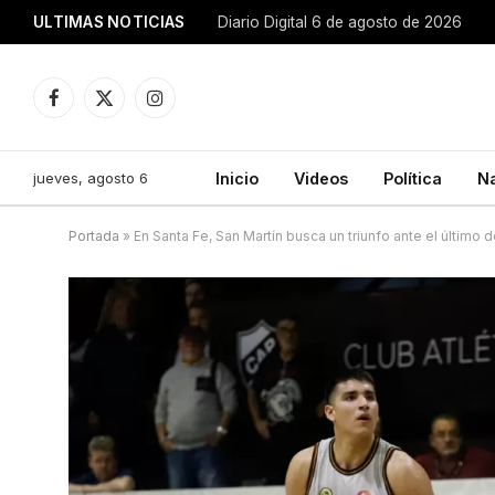
ULTIMAS NOTICIAS
Diario Digital 6 de agosto de 2026
Facebook
X
Instagram
(Twitter)
jueves, agosto 6
Inicio
Videos
Política
N
Portada
»
En Santa Fe, San Martín busca un triunfo ante el último d