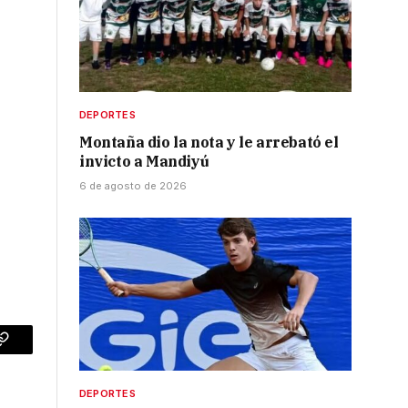
DEPORTES
Montaña dio la nota y le arrebató el
invicto a Mandiyú
6 de agosto de 2026
p
Copy
Link
DEPORTES