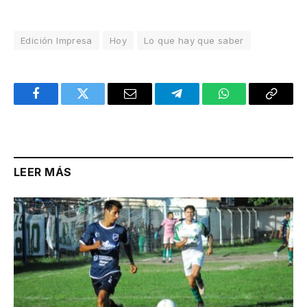
Edición Impresa
Hoy
Lo que hay que saber
Facebook
Twitter
Email
Telegram
WhatsApp
Copy
Link
LEER MÁS