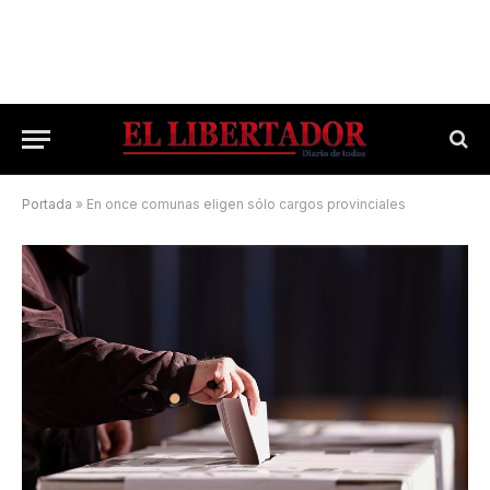
Portada
»
En once comunas eligen sólo cargos provinciales