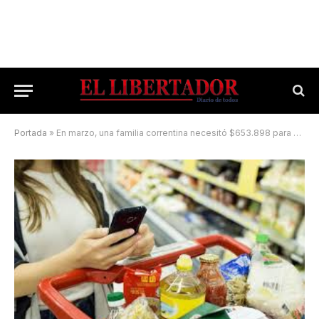
Portada
»
En marzo, una familia correntina necesitó $653.898 para no ser pobre