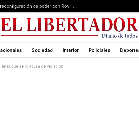
Misiones gana peso nacional en plena reconfiguración de poder con Rovira afuera
acionales
Sociedad
Interior
Policiales
Deporte
 en la que se lo acusa de violación