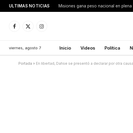
ULTIMAS NOTICIAS
Facebook
X
Instagram
(Twitter)
viernes, agosto 7
Inicio
Videos
Política
N
Portada
»
En libertad, Dahse se presentó a declarar por otra causa