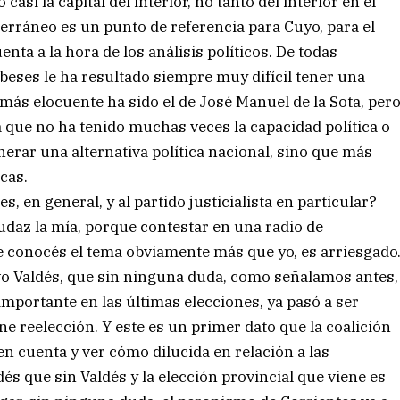
i la capital del interior, no tanto del interior en el
iterráneo es un punto de referencia para Cuyo, para el
nta a la hora de los análisis políticos. De todas
obeses le ha resultado siempre muy difícil tener una
 más elocuente ha sido el de José Manuel de la Sota, per
 que no ha tenido muchas veces la capacidad política o
erar una alternativa política nacional, sino que más
cas.
, en general, y al partido justicialista en particular?
udaz la mía, porque contestar en una radio de
e conocés el tema obviamente más que yo, es arriesgado
vo Valdés, que sin ninguna duda, como señalamos antes,
importante en las últimas elecciones, ya pasó a ser
ene reelección. Y este es un primer dato que la coalición
en cuenta y ver cómo dilucida en relación a las
és que sin Valdés y la elección provincial que viene es