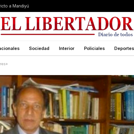
nvicto a Mandiyú
acionales
Sociedad
Interior
Policiales
Deportes
ires»