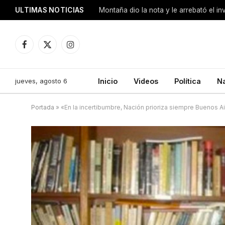
ULTIMAS NOTICIAS
Montaña dio la nota y le arrebató el i
Facebook
X
Instagram
(Twitter)
jueves, agosto 6
Inicio
Videos
Política
N
Portada
»
«En la incertibumbre, Nación prioriza siempre Buenos A