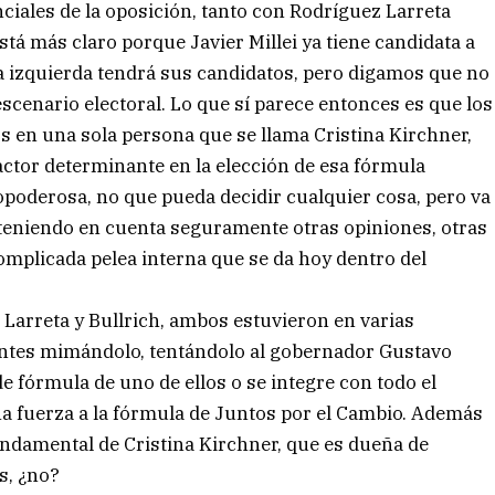
ales de la oposición, tanto con Rodríguez Larreta
tá más claro porque Javier Millei ya tiene candidata a
 la izquierda tendrá sus candidatos, pero digamos que no
 escenario electoral. Lo que sí parece entonces es que los
dos en una sola persona que se llama Cristina Kirchner,
actor determinante en la elección de esa fórmula
opoderosa, no que pueda decidir cualquier cosa, pero va
ir teniendo en cuenta seguramente otras opiniones, otras
complicada pelea interna que se da hoy dentro del
 Larreta y Bullrich, ambos estuvieron en varias
entes mimándolo, tentándolo al gobernador Gustavo
 fórmula de uno de ellos o se integre con todo el
ha fuerza a la fórmula de Juntos por el Cambio. Además
undamental de Cristina Kirchner, que es dueña de
s, ¿no?