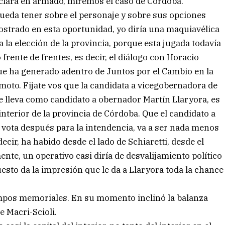
 clara en armado, mirémos el caso de Córdoba.
ueda tener sobre el personaje y sobre sus opciones
ostrado en esta oportunidad, yo diría una maquiavélica
a la elección de la provincia, porque esta jugada todavía
 frente de frentes, es decir, el diálogo con Horacio
que ha generado adentro de Juntos por el Cambio en la
oto. Fijate vos que la candidata a vicegobernadora de
 que lleva como candidato a obernador Martín Llaryora, es
nterior de la provincia de Córdoba. Que el candidato a
 vota después para la intendencia, va a ser nada menos
cir, ha habido desde el lado de Schiaretti, desde el
nte, un operativo casi diría de desvalijamiento político
sto da la impresión que le da a Llaryora toda la chance
mpos memoriales. En su momento inclinó la balanza
e Macri-Scioli.