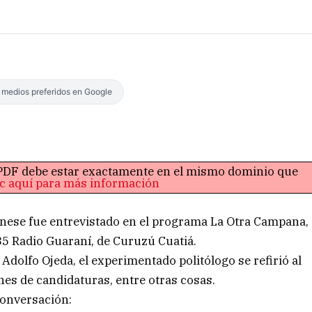
s medios preferidos en Google
o PDF debe estar exactamente en el mismo dominio que
ic aquí para más información
banese fue entrevistado en el programa La Otra Campana,
35 Radio Guaraní, de Curuzú Cuatiá.
Adolfo Ojeda, el experimentado politólogo se refirió al
nes de candidaturas, entre otras cosas.
conversación: