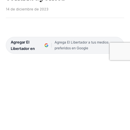
14 de diciembre de 2023
Agregar El
Agrega El Libertador a tus medios
preferidos en Google
Libertador en
El jueves 21, se realizará el sorteo «Goya Ciudad
premia a los Buenos Contribuyentes» entre
quienes estén al día con sus impuestos, los cuales