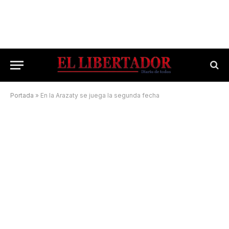
Portada
»
En la Arazaty se juega la segunda fecha