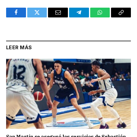
Facebook
Twitter
Email
Telegram
WhatsApp
Copy
Link
LEER MÁS
San Martín se aseguró los servicios de Sebastián