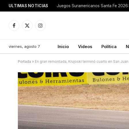
ULTIMAS NOTICIAS
Juegos Suramericanos Santa Fe 2026: 
Facebook
X
Instagram
(Twitter)
viernes, agosto 7
Inicio
Videos
Política
N
Portada
»
En gran remontada, Krujoski terminó cuarto en San Juan