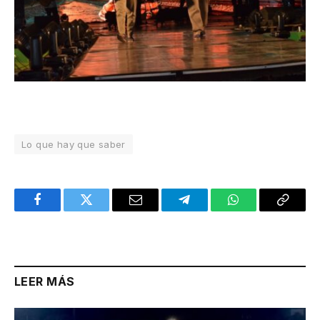
Lo que hay que saber
Facebook
Twitter
Email
Telegram
WhatsApp
Copy
Link
LEER MÁS