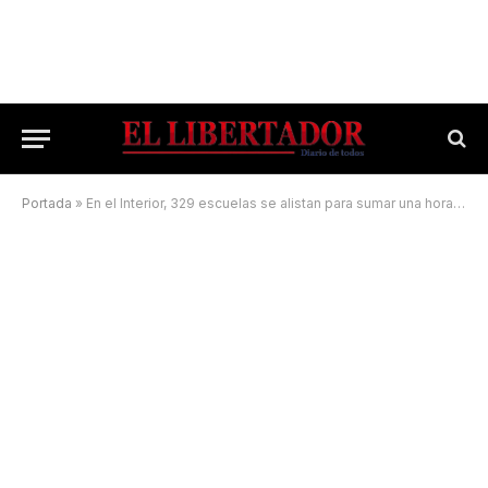
Portada
»
En el Interior, 329 escuelas se alistan para sumar una hora extra de clase