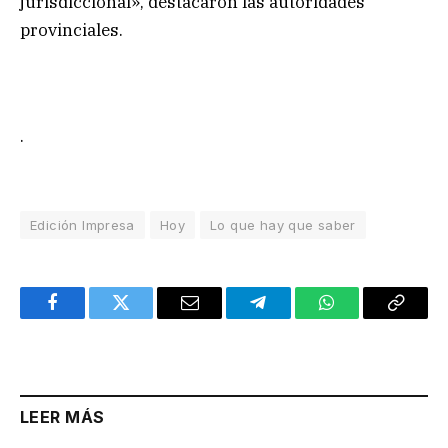
jurisdiccional», destacaron las autoridades
provinciales.
.
Edición Impresa
Hoy
Lo que hay que saber
Facebook
Twitter
Email
Telegram
WhatsApp
Copy
Link
LEER MÁS