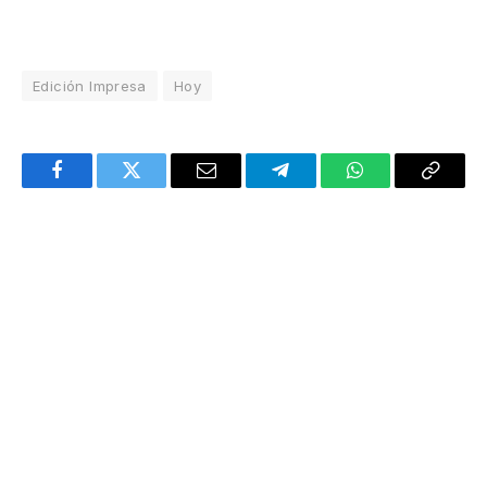
Edición Impresa
Hoy
Facebook
Twitter
Email
Telegram
WhatsApp
Copy
Link