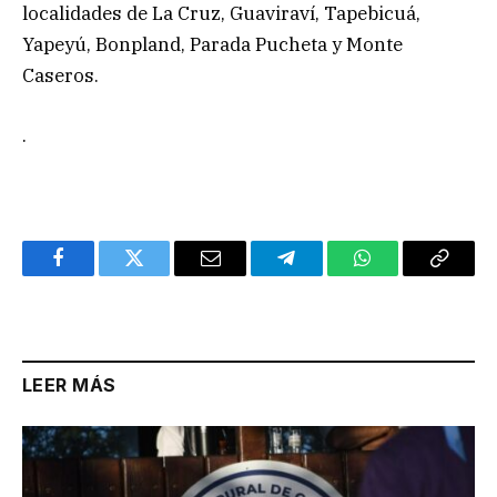
localidades de La Cruz, Guaviraví, Tapebicuá,
Yapeyú, Bonpland, Parada Pucheta y Monte
Caseros.
.
Facebook
Twitter
Email
Telegram
WhatsApp
Copy
Link
LEER MÁS