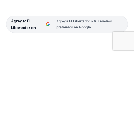
Agregar El
Agrega El Libertador a tus medios
preferidos en Google
Libertador en
En una noche de reconocimiento, el Club Social de
Ituzaingó fue el escenario de una emotiva
conmemoración por el Día Internacional de la
Mujer Trabajadora, que contó con la presencia del
intendente, Juan Pablo Valdés y del viceintendente,
Emilio Nicolás.