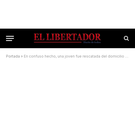
Portada
»
En confuso hecho, una joven fue rescatada del domicilio de un hombre