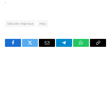
.
Edición Impresa
Hoy
Facebook
Twitter
Email
Telegram
WhatsApp
Copy
Link