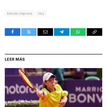
Edición Impresa
Hoy
Facebook
Twitter
Email
Telegram
WhatsApp
Copy
Link
LEER MÁS