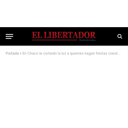
Portada
»
En Chaco le cortarán la luz a quienes hagan fiestas clandestinas