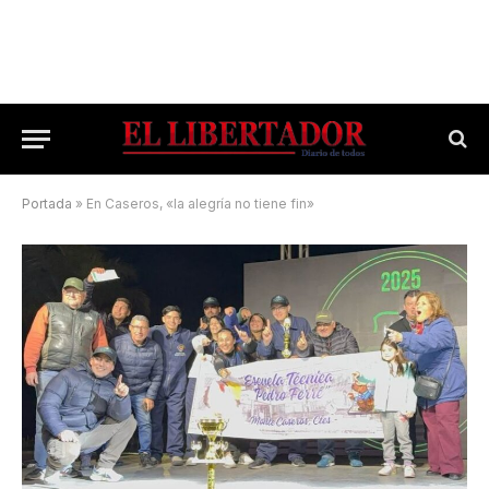
Portada
»
En Caseros, «la alegría no tiene fin»