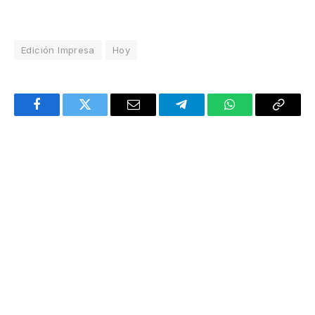
Edición Impresa
Hoy
Facebook
Twitter
Email
Telegram
WhatsApp
Copy
Link