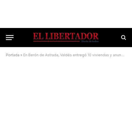
Portada
»
En Berón de Astrada, Valdés entregó 10 viviendas y anunció más hogares