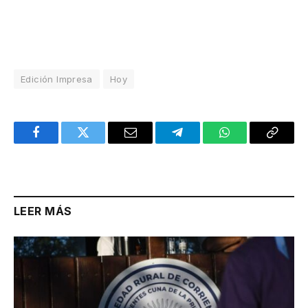
Edición Impresa
Hoy
Facebook
Twitter
Email
Telegram
WhatsApp
Copy
Link
LEER MÁS