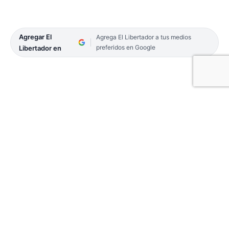
Agregar El
Agrega El Libertador a tus medios
preferidos en Google
Libertador en
Tanto el sábado como en la jornada del lunes, se
concretaron reuniones entre dirigentes de los
clubes y directivos de las Uniones de Formosa,
Misiones y Nordeste, en pos de seguir escuchando
posiciones y buscando soluciones. La
problemática de la región continúa, en cuanto los