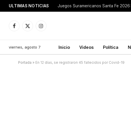
ULTIMAS NOTICIAS
Juegos Suramericanos Santa Fe 2026: 
Facebook
X
Instagram
(Twitter)
viernes, agosto 7
Inicio
Videos
Política
N
Portada
»
En 12 días, se registraron 45 fallecidos por Covid-19