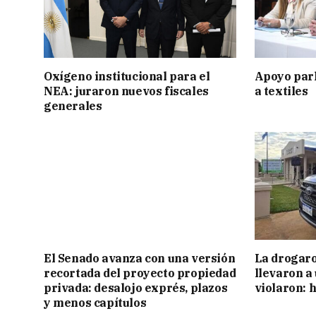
Oxígeno institucional para el
Apoyo par
NEA: juraron nuevos fiscales
a textiles
generales
El Senado avanza con una versión
La drogaro
recortada del proyecto propiedad
llevaron a
privada: desalojo exprés, plazos
violaron: 
y menos capítulos