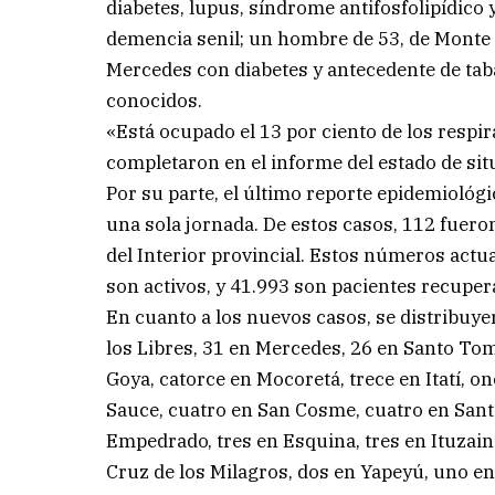
diabetes, lupus, síndrome antifosfolipídico y
demencia senil; un hombre de 53, de Monte 
Mercedes con diabetes y antecedente de tab
conocidos.
«Está ocupado el 13 por ciento de los resp
completaron en el informe del estado de sit
Por su parte, el último reporte epidemiológ
una sola jornada. De estos casos, 112 fueron 
del Interior provincial. Estos números actua
son activos, y 41.993 son pacientes recupera
En cuanto a los nuevos casos, se distribuye
los Libres, 31 en Mercedes, 26 en Santo To
Goya, catorce en Mocoretá, trece en Itatí, o
Sauce, cuatro en San Cosme, cuatro en Santa 
Empedrado, tres en Esquina, tres en Ituzaing
Cruz de los Milagros, dos en Yapeyú, uno en